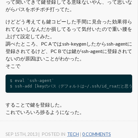
って聞いてきて鍵登録してる意味ないやん、って思いな
がらパスをポチポチ打ってた。
けどどう考えても鍵コピーした手間に見合った効果得ら
れてないしなんだか損してるって気付いたので重い腰を
上げて設定してみた。
調べたところ、PC Aではssh-keygenしたからssh-agentに
登録されてるけど、PC Bでは鍵がssh-agentに登録されて
ないのが原因ぽいことがわかった。
そこで
$ eval `ssh-agent`

することで鍵を登録した。
これでいろいろ捗るようになった。
SEP 15
TH
, 2013
|
POSTED IN
TECH
|
0 COMMENTS