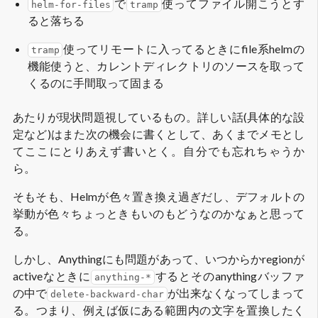
で
使ってファイル開こうとす
helm-for-files
tramp
ると落ちる
使ってリモートに入ってるときにfile系helmの
tramp
機能使うと、カレントディレクトリのソースを取って
くるのに手間取って固まる
あたりが現状問題視しているもの。詳しい話(具体的な設
定など)はまた次の機会に書くとして、あくまでメモとし
てここにとりあえず書いとく。自分でも忘れちゃうか
ら。
そもそも、Helmが色々置き換え過ぎだし、デフォルトの
挙動が色々ちょっときもいのもどうなのかなぁと思って
る。
しかし、Anythingにも問題があって、いつからかregionが
activeなときに
するとそのanythingバッファ
anything-*
の中で
が出来なくなってしまって
delete-backward-char
る。つまり、例えば仮にある範囲内の文字を置換したく