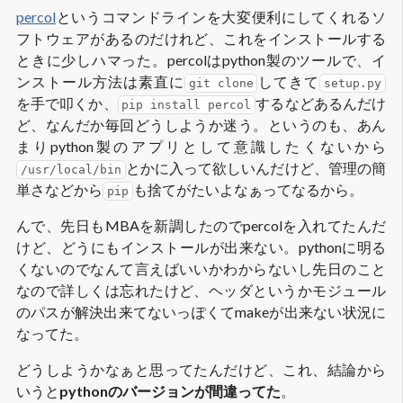
percol
というコマンドラインを大変便利にしてくれるソ
フトウェアがあるのだけれど、これをインストールする
ときに少しハマった。percolはpython製のツールで、イ
ンストール方法は素直に
してきて
git clone
setup.py
を手で叩くか、
するなどあるんだけ
pip install percol
ど、なんだか毎回どうしようか迷う。というのも、あん
まりpython製のアプリとして意識したくないから
とかに入って欲しいんだけど、管理の簡
/usr/local/bin
単さなどから
も捨てがたいよなぁってなるから。
pip
んで、先日もMBAを新調したのでpercolを入れてたんだ
けど、どうにもインストールが出来ない。pythonに明る
くないのでなんて言えばいいかわからないし先日のこと
なので詳しくは忘れたけど、ヘッダというかモジュール
のパスが解決出来てないっぽくてmakeが出来ない状況に
なってた。
どうしようかなぁと思ってたんだけど、これ、結論から
いうと
pythonのバージョンが間違ってた
。