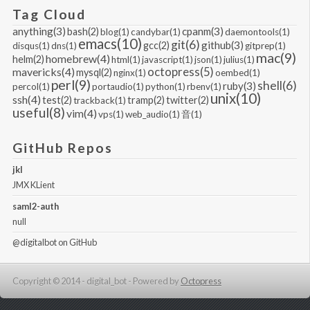
Tag Cloud
anything(3)
cpanm(3)
bash(2)
blog(1)
candybar(1)
daemontools(1)
emacs(10)
git(6)
github(3)
gcc(2)
disqus(1)
dns(1)
gitprep(1)
mac(9)
homebrew(4)
helm(2)
html(1)
javascript(1)
json(1)
julius(1)
mavericks(4)
octopress(5)
mysql(2)
nginx(1)
oembed(1)
perl(9)
shell(6)
ruby(3)
percol(1)
portaudio(1)
python(1)
rbenv(1)
unix(10)
ssh(4)
test(2)
tramp(2)
twitter(2)
trackback(1)
useful(8)
vim(4)
vps(1)
web_audio(1)
音(1)
GitHub Repos
jkl
JMX KLient
saml2-auth
null
@digitalbot
on GitHub
Copyright © 2014 - digital_bot -
Powered by
Octopress