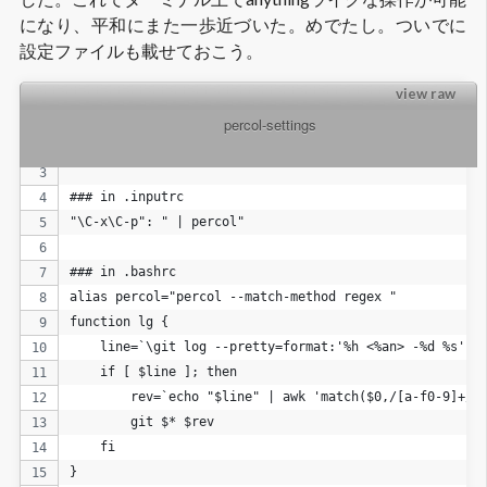
になり、平和にまた一歩近づいた。めでたし。ついでに
設定ファイルも載せておこう。
view raw
          percol-settings

### in .tmux.conf
bind b split-window 'tmux lsw | percol | cut -d":" -f 
### in .inputrc
"\C-x\C-p": " | percol"
### in .bashrc
alias percol="percol --match-method regex "
function lg {
    line=`\git log --pretty=format:'%h <%an> -%d %s' -
    if [ $line ]; then
        rev=`echo "$line" | awk 'match($0,/[a-f0-9]+/)
        git $* $rev
    fi
}