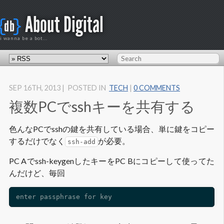
About Digital
{
}
db
i wanna be a bot...
SEP 16
TH
, 2013
|
POSTED IN
TECH
|
0 COMMENTS
複数PCでsshキーを共有する
色んなPCでsshの鍵を共有している場合、単に鍵をコピー
するだけでなく
が必要。
ssh-add
PC Aでssh-keygenしたキーをPC Bにコピーして使ってた
んだけど、毎回