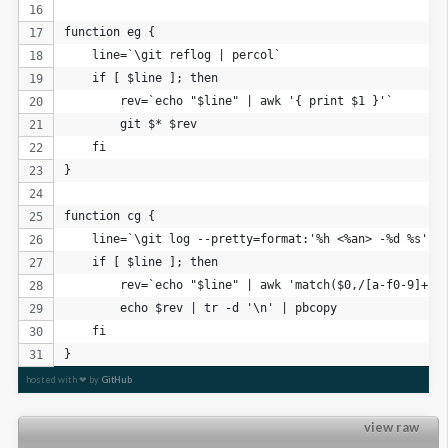
function eg {
    line=`\git reflog | percol`
    if [ $line ]; then
        rev=`echo "$line" | awk '{ print $1 }'`
        git $* $rev
    fi
}
function cg {
    line=`\git log --pretty=format:'%h <%an> -%d %s' -
    if [ $line ]; then
        rev=`echo "$line" | awk 'match($0,/[a-f0-9]+/)
        echo $rev | tr -d '\n' | pbcopy
    fi
}
hosted with ❤ by
GitHub
view raw