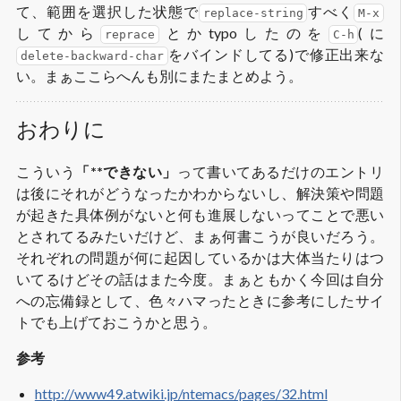
て、範囲を選択した状態で
すべく
replace-string
M-x
してから
とかtypoしたのを
(に
reprace
C-h
をバインドしてる)で修正出来な
delete-backward-char
い。まぁここらへんも別にまたまとめよう。
おわりに
こういう
「**できない」
って書いてあるだけのエントリ
は後にそれがどうなったかわからないし、解決策や問題
が起きた具体例がないと何も進展しないってことで悪い
とされてるみたいだけど、まぁ何書こうが良いだろう。
それぞれの問題が何に起因しているかは大体当たりはつ
いてるけどその話はまた今度。まぁともかく今回は自分
への忘備録として、色々ハマったときに参考にしたサイ
トでも上げておこうかと思う。
参考
http://www49.atwiki.jp/ntemacs/pages/32.html