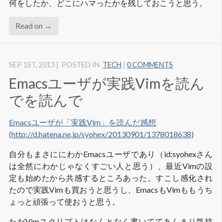
何をしたか、どこにハマったかを残しておこうと思う。
Read on →
SEP 1
ST
, 2013
|
POSTED IN
TECH
|
0 COMMENTS
Emacsユーザが実践Vimを読ん
でを読んで
Emacsユーザが「実践Vim」を読んだ感想

(http://d.hatena.ne.jp/syohex/20130901/1378018638)
自分もまさににわかEmacsユーザであり（id:syohexさん
は全然にわかじゃなくすごい人と思う）、最近Vimの設
定も始めたから共感するところあった。すこし感化され
たので実践Vimも買おうと思うし、EmacsもVimももうち
ょっと頑張って使おうと思う。
ただVimスクリプトはなんとなく書いててあんまり気持