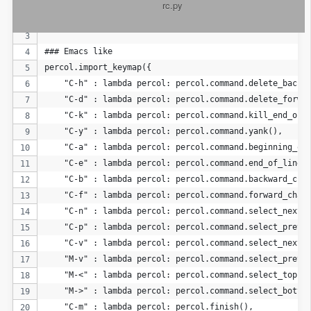
          rc.py

### X / _ / X
percol.view.PROMPT  = ur"<bold><yellow>X / _ / X</yell
### Emacs like
percol.import_keymap({
    "C-h" : lambda percol: percol.command.delete_backw
    "C-d" : lambda percol: percol.command.delete_forwa
    "C-k" : lambda percol: percol.command.kill_end_of_
    "C-y" : lambda percol: percol.command.yank(),
    "C-a" : lambda percol: percol.command.beginning_of
    "C-e" : lambda percol: percol.command.end_of_line(
    "C-b" : lambda percol: percol.command.backward_cha
    "C-f" : lambda percol: percol.command.forward_char
    "C-n" : lambda percol: percol.command.select_next(
    "C-p" : lambda percol: percol.command.select_previ
    "C-v" : lambda percol: percol.command.select_next_
    "M-v" : lambda percol: percol.command.select_previ
    "M-<" : lambda percol: percol.command.select_top()
    "M->" : lambda percol: percol.command.select_botto
    "C-m" : lambda percol: percol.finish(),