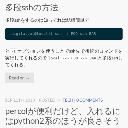
多段sshの方法
多段sshをするのは知ってれば結構簡単で
と
オプションを使うことでssh先で後続のコマンドを
-t
実行してくれるので
と多段sshし
local --> FOO --> BAR
てくれる。
Read on →
SEP 11
TH
, 2013
|
POSTED IN
TECH
|
0 COMMENTS
percolが便利だけど、入れるに
はpython2系のほうが良さそう