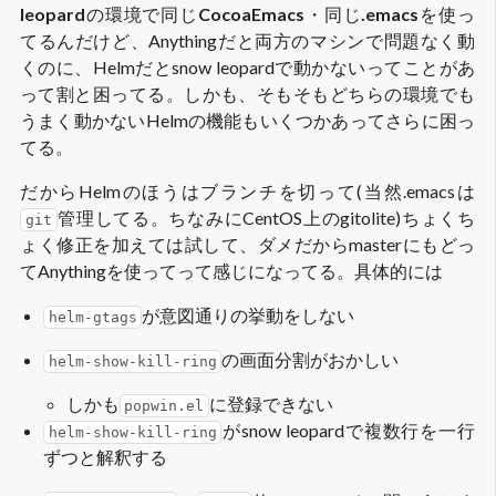
leopard
の環境で同じ
CocoaEmacs
・同じ
.emacs
を使っ
てるんだけど、Anythingだと両方のマシンで問題なく動
くのに、Helmだとsnow leopardで動かないってことがあ
って割と困ってる。しかも、そもそもどちらの環境でも
うまく動かないHelmの機能もいくつかあってさらに困っ
てる。
だからHelmのほうはブランチを切って(当然.emacsは
管理してる。ちなみにCentOS上のgitolite)ちょくち
git
ょく修正を加えては試して、ダメだからmasterにもどっ
てAnythingを使ってって感じになってる。具体的には
が意図通りの挙動をしない
helm-gtags
の画面分割がおかしい
helm-show-kill-ring
しかも
に登録できない
popwin.el
がsnow leopardで複数行を一行
helm-show-kill-ring
ずつと解釈する