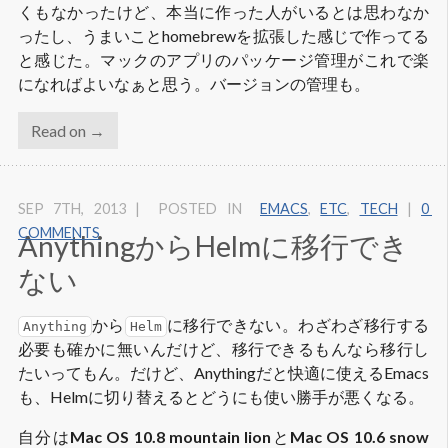
くもなかったけど、本当に作った人がいるとは思わなか
ったし、うまいことhomebrewを拡張した感じで作ってる
と感じた。マックのアプリのパッケージ管理がこれで楽
になればよいなぁと思う。バージョンの管理も。
Read on →
SEP 7
TH
, 2013
|
POSTED IN
EMACS
,
ETC
,
TECH
|
0 
COMMENTS
AnythingからHelmに移行でき
ない
から
に移行できない。わざわざ移行する
Anything
Helm
必要も確かに無いんだけど、移行できるもんなら移行し
たいってもん。だけど、Anythingだと快適に使えるEmacs
も、Helmに切り替えるとどうにも使い勝手が悪くなる。
自分は
Mac OS 10.8 mountain lion
と
Mac OS 10.6 snow