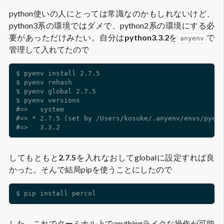
python使いの人にとっては常識なのかもしれないけど、
python3系の環境ではダメで、python2系の環境にする必
要があっただけみたい。自分は
python3.3.2
を
で
anyenv
管理して入れてたので
$ pyenv install 2.7.5

$ pyenv rehash

$ pyenv global 2.7.5

$ pyenv versions

#=>   system

#=> * 2.7.5 (set by /Users/kosuke/.anyenv/envs/pyenv
してもともと
2.7.5
を入れなおしてglobalに設定すれば良
かった。そんで結局pipを使うことにしたので
した。これでターミナル上でanythingライクな操作が可能