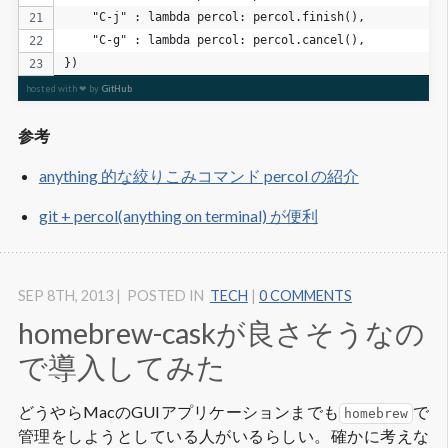
    "C-j" : lambda percol: percol.finish(),
    "C-g" : lambda percol: percol.cancel(),
})
hosted with ❤ by
GitHub
参考
anything 的な絞りこみコマンド percol の紹介
git + percol(anything on terminal) が便利
SEP 8
TH
, 2013
|
POSTED IN
TECH
|
0 COMMENTS
homebrew-caskが良さそうなの
で導入してみた
どうやらMacのGUIアプリケーションまでも
で
homebrew
管理をしようとしている人がいるらしい。確かに考えな