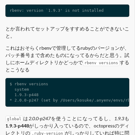
とか言われてセットアップをすすめることができないこ
と。
これはおそらくrbenvで管理してるrubyのバージョンが、
パッチ番号まで含めたものになってるからだと思う。試
しにホームディレクトリかどっかで
する
rbenv versions
とこうなる
$ rbenv versions

  system

  1.9.3-p448

は
2.0.0-p247
を使うことになってるし、
1.9.3
も
global
1.9.3-p448
がしっかり入っているので、octopressのディ
レクトリの
がしっかりしていれば特に問
.ruby-version