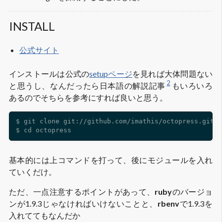
INSTALL
公式サイト
インストールは公式の
setupページ
を見れば大体問題ない
2
と思うし、なんだったら日本語の解説記事
もいろいろ
あるのでそちらを参考にすれば良いと思う。
$ git clone git://github.com/imathis/octopress.git o
基本的には上コマンドを打って、後にモジュールを入れ
ていくだけ。
ただ、一点注意するポイントがあって、
ruby
のバージョ
ンが1.9.3じゃなければいけないことと、
rbenv
で1.9.3を
入れててもなんだか