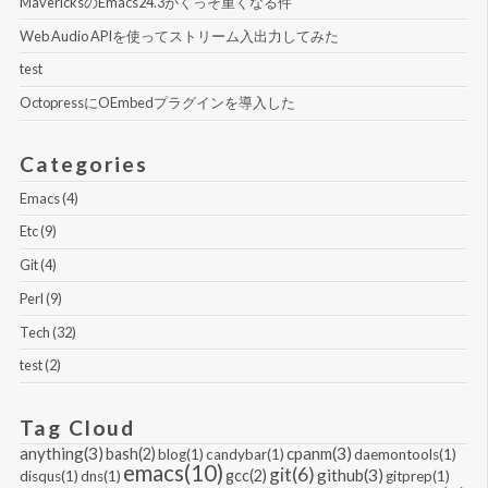
MavericksのEmacs24.3がくっそ重くなる件
Web Audio APIを使ってストリーム入出力してみた
test
OctopressにOEmbedプラグインを導入した
Categories
Emacs (4)
Etc (9)
Git (4)
Perl (9)
Tech (32)
test (2)
Tag Cloud
anything(3)
cpanm(3)
bash(2)
blog(1)
candybar(1)
daemontools(1)
emacs(10)
git(6)
github(3)
gcc(2)
disqus(1)
dns(1)
gitprep(1)