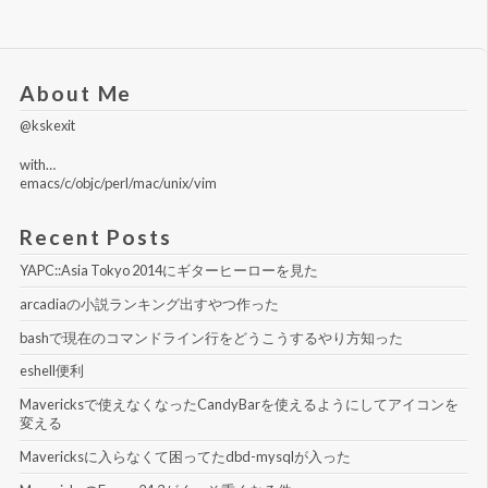
About Me
@kskexit
with…
emacs/c/objc/perl/mac/unix/vim
Recent Posts
YAPC::Asia Tokyo 2014にギターヒーローを見た
arcadiaの小説ランキング出すやつ作った
bashで現在のコマンドライン行をどうこうするやり方知った
eshell便利
Mavericksで使えなくなったCandyBarを使えるようにしてアイコンを
変える
Mavericksに入らなくて困ってたdbd-mysqlが入った