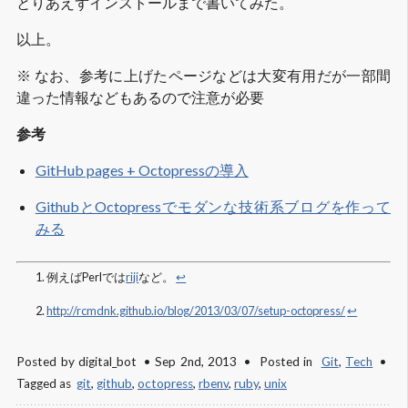
とりあえずインストールまで書いてみた。
以上。
※ なお、参考に上げたページなどは大変有用だが一部間
違った情報などもあるので注意が必要
参考
GitHub pages + Octopressの導入
GithubとOctopressでモダンな技術系ブログを作って
みる
例えばPerlでは
riji
など。
↩
http://rcmdnk.github.io/blog/2013/03/07/setup-octopress/
↩
Posted by
digital_bot
Sep 2
nd
, 2013
Posted in
Git
,
Tech
Tagged as
git
,
github
,
octopress
,
rbenv
,
ruby
,
unix