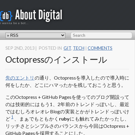
About Digital
{
}
db
i wanna be a bot...
SEP 2
ND
, 2013
|
POSTED IN
GIT
,
TECH
|
COMMENTS
Octopressのインストール
先のエントリ
の通り、Octopressを導入したので導入時に
何をしたか、どこにハマったかを残しておこうと思う。
このOctopress + GitHub Pagesを使ってのブログ開設って
のは技術的にはもう1、2年前のトレンドっぽいし、最近
ではむしろオレオレBlogの実装とかがトレンドっぽいけ
1
ど
、まぁでもともかく
ruby
にも触れてみたかったし、
リッチさとシンプルさのバランスから今回はOctopress +
GitHub Pagesを採用することにした。