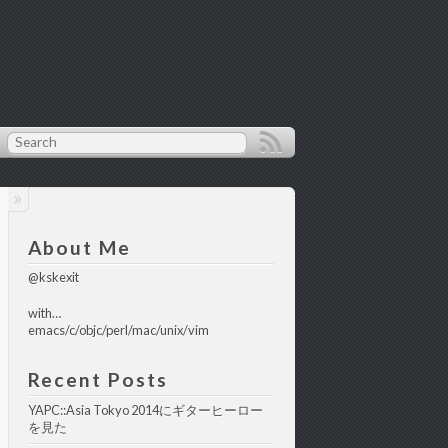
About Me
@kskexit
with…
emacs/c/objc/perl/mac/unix/vim
Recent Posts
YAPC::Asia Tokyo 2014にギターヒーロー
を見た