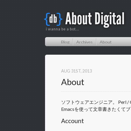
About Digital
{
}
db
i wanna be a bot...
Blog
Archives
About
AUG 31
ST
, 2013
About
ソフトウェアエンジニア。 Perl / C / JS /
Emacsを使って文章書きたくて
Account