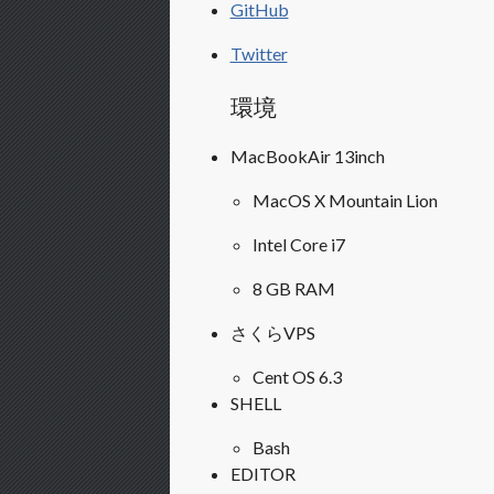
GitHub
Twitter
環境
MacBookAir 13inch
MacOS X Mountain Lion
Intel Core i7
8 GB RAM
さくらVPS
Cent OS 6.3
SHELL
Bash
EDITOR