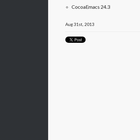
CocoaEmacs 24.3
Aug 31
st
, 2013