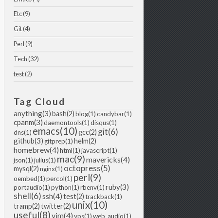
Etc (9)
Git (4)
Perl (9)
Tech (32)
test (2)
Tag Cloud
anything(3)
bash(2)
blog(1)
candybar(1)
cpanm(3)
daemontools(1)
disqus(1)
emacs(10)
git(6)
gcc(2)
dns(1)
github(3)
helm(2)
gitprep(1)
homebrew(4)
html(1)
javascript(1)
mac(9)
mavericks(4)
json(1)
julius(1)
octopress(5)
mysql(2)
nginx(1)
perl(9)
oembed(1)
percol(1)
ruby(3)
portaudio(1)
python(1)
rbenv(1)
shell(6)
ssh(4)
test(2)
trackback(1)
unix(10)
tramp(2)
twitter(2)
useful(8)
vim(4)
vps(1)
web_audio(1)