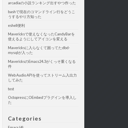
arcadiaの小説ランキング出すやつ作った
bashで現在のコマンドライン行をどうこ
うするやり方知った
eshell便利
Mavericksで使えなくなったCandyBarを
使えるようにしてアイコンを変える
Mavericksに入らなくて困ってたdbd-
mysqlが入った
MavericksのEmacs24.3がくっそ重くなる
件
Web Audio APIを使ってストリーム入出力
してみた
test
OctopressにOEmbedプラグインを導入し
た
Categories
Emacs (4)